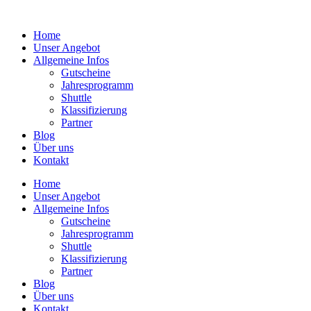
Zum
Inhalt
Home
springen
Unser Angebot
Allgemeine Infos
Gutscheine
Jahresprogramm
Shuttle
Klassifizierung
Partner
Blog
Über uns
Kontakt
Home
Unser Angebot
Allgemeine Infos
Gutscheine
Jahresprogramm
Shuttle
Klassifizierung
Partner
Blog
Über uns
Kontakt