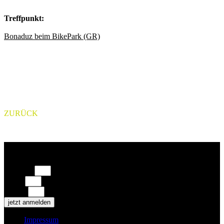
Treffpunkt:
Bonaduz beim BikePark (GR)
ZURÜCK
Jetzt für den Newsletter anmelden!
Vorname
Name
E-Mail
jetzt anmelden
Impressum