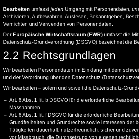
Bearbeiten
umfasst
jeden
Umgang mit Personendaten,
un
Archivieren, Aufbewahren, Auslesen, Bekanntgeben, Bescha
Vernichten und Verwenden von Personendaten.
Der
Europäische Wirtschaftsraum (EWR)
umfasst die
Mi
Datenschutz-Grundverordnung (DSGVO) bezeichnet die Be
2.2 Rechtsgrundlagen
Wir bearbeiten Personendaten im Einklang mit dem schwe
und der
Verordnung über den Datenschutz
(Datenschutzve
Wir bearbeiten – sofern und soweit die Datenschutz-Gru
Art. 6 Abs. 1 lit. b DSGVO
für die erforderliche Bearbeit
Massnahmen.
Art. 6 Abs. 1 lit. f DSGVO für die erforderliche Bearbei
Grundfreiheiten und Grundrechte sowie Interessen der b
Tätigkeiten dauerhaft, nutzerfreundlich, sicher und zu
vor Missbrauch, die Durchsetzung von eigenen rechtlic