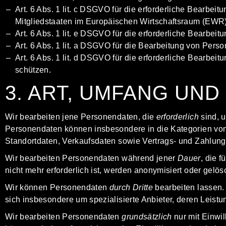
Art. 6 Abs. 1 lit. c DSGVO für die erforderliche Bearbe
Mitgliedstaaten im Europäischen Wirtschaftsraum (EWR)
Art. 6 Abs. 1 lit. e DSGVO für die erforderliche Bearbei
Art. 6 Abs. 1 lit. a DSGVO für die Bearbeitung von Pers
Art. 6 Abs. 1 lit. d DSGVO für die erforderliche Bearbe
schützen.
3. ART, UMFANG UN
Wir bearbeiten jene Personendaten, die
erforderlich
sind, u
Personendaten können insbesondere in die Kategorien von
Standortdaten, Verkaufsdaten sowie Vertrags- und Zahlungs
Wir bearbeiten Personendaten während jener
Dauer
, die 
nicht mehr erforderlich ist, werden anonymisiert oder gelös
Wir können Personendaten
durch Dritte
bearbeiten lassen. 
sich insbesondere um spezialisierte Anbieter, deren Leist
Wir bearbeiten Personendaten
grundsätzlich
nur mit Einwil