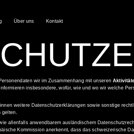
g
Über uns
Kontakt
SCHUTZ
e Personendaten wir im Zusammenhang mit unseren
Aktivität
 informieren insbesondere, wofür, wie und wo wir welche Pe
n können weitere Datenschutzerklärungen sowie sonstige re
gelten.
owie allenfalls anwendbarem ausländischem Datenschutzrec
opäische Kommission
anerkennt
, dass das schweizerische D