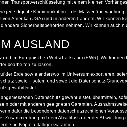
nen Transportverschlüsselung mit einem kleinen Vorhängesc
ich
jede digitale Kommunikation – der Massenüberwachung o
en von Amerika (USA) und in anderen Ländern. Wir können ke
nd andere Sicherheitsbehörden nehmen. Wir können auch nic
IM AUSLAND
z und im Europäischen Wirtschafts­raum (EWR). Wir können 
der bearbeiten zu lassen.
auf der Erde
sowie anderswo im
Universum
exportieren, sof
chutz sowie – sofern und soweit die Datenschutz-Grundv
z gewährleistet.
angemessenen Datenschutz gewährleistet, übermitteln, sofe
seln oder mit anderen geeigneten Garantien. Ausnahmsweis
nn dafür die besonderen datenschutzrechtlichen Voraussetz
arer Zusammenhang mit dem Abschluss oder der Abwicklung e
ern eine Kopie allfälliger Garantien.