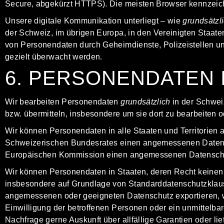
Secure, abgekürzt HTTPS). Die meisten Browser kennzeich
Unsere digitale Kommunikation unterliegt – wie
grundsätzl
der Schweiz, im übrigen Europa, in den Vereinigten Staat
von Personendaten durch Geheimdienste, Polizeistellen u
gezielt überwacht werden.
6. PERSONENDATEN 
Wir bearbeiten Personendaten
grundsätzlich
in der Schwei
bzw. übermitteln, insbesondere um sie dort zu bearbeiten o
Wir können Personendaten in alle
Staaten und Territorien 
Schweizerischen Bundesrates
einen angemessenen Datens
Europäischen Kommission
einen angemessenen Datenschut
Wir können Personendaten in Staaten, deren Recht keinen 
insbesondere auf Grundlage von Standard­datenschutzklau
angemessenen oder geeigneten Datenschutz exportieren, we
Einwilligung der betroffenen Personen oder ein unmittelb
Nachfrage gerne Auskunft über allfällige Garantien oder lief