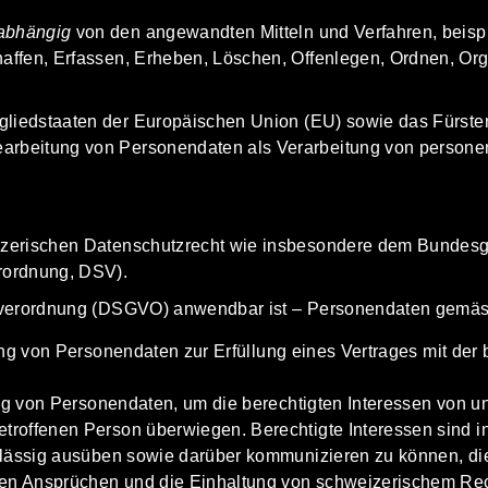
abhängig
von den angewandten Mitteln und Verfahren, beisp
ffen, Erfassen, Erheben, Löschen, Offenlegen, Ordnen, Orga
tgliedstaaten der Europäischen Union
(EU) sowie das Fürste
arbeitung von Personendaten als Verarbeitung von person
izerischen Datenschutzrecht wie insbesondere dem
Bundesg
rordnung, DSV).
ndverordnung (DSGVO) anwendbar ist – Personendaten gemä
ung von Personendaten zur Erfüllung eines Vertrages mit der
tung von Personendaten, um die berechtigten Interessen von un
etroffenen Person überwiegen. Berechtigte Interessen sind i
verlässig ausüben sowie darüber kommunizieren zu können, di
hen Ansprüchen und die Einhaltung von schweizerischem Rec