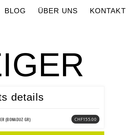
BLOG
ÜBER UNS
KONTAKT
EIGER
ts details
GER (BONADUZ GR)
CHF155.00